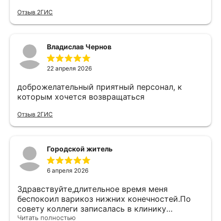
назначил лечение. Всем рекомендую данного
Отзыв 2ГИС
врача!
Владислав Чернов
22 апреля 2026
доброжелательный приятный персонал, к
которым хочется возвращаться
Отзыв 2ГИС
Городской житель
6 апреля 2026
Здравствуйте,длительное время меня
беспокоил варикоз нижних конечностей.По
совету коллеги записалась в клинику
Ангиоцентр.Попала на прием к Новикову
Читать полностью