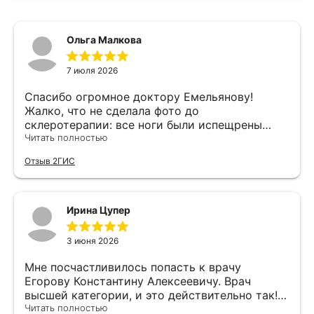
Политика в отношении обработки
персональных данных
Ольга Малкова
Согласие на обработку персональных
данных
7 июля 2026
Спасибо огромное доктору Емельянову!
Сведения о сookies-файлах
Жалко, что не сделала фото до
склеротерапии: все ноги были испещрены
Согласие на получение информационной и
звёздочками. Пришлось сделать 5 процедур
Читать полностью
рекламной рассылки
осенью и зимой. Специально подождала до
Отзыв 2ГИС
лета, чтобы писать отзыв по результату.
Знакомая, как увидела на пляже, спросила,
кто мне так хорошо ножки сделал. Работа
доктора выше всяких похвал!
Ирина Цупер
3 июня 2026
Мне посчастливилось попасть к врачу
Егорову Константину Алексеевичу. Врач
высшей категории, и это действительно так!
Все чётко и ясно разъяснил про мой варикоз,
Читать полностью