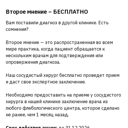
сосудистого хирурга
Второе мнение – БЕСПЛАТНО
Вам поставили диагноз в другой клинике. Есть
+ УЗИ вен нижних конечностей
сомнения?
Второе мнение — это распространенная во всем
2 000 ₽
ЗАПИСАТЬСЯ НА ПРИЁМ
мире практика, когда пациент обращается к
нескольким врачам для подтверждения или
опровержения диагноза.
Наш сосудистый хирург бесплатно проведет прием
и даст свое экспертное заключение.
Отзывы в 2ГИС от
Необходимо предоставить на приеме у сосудистого
наших пациентов
хирурга в нашей клинике заключение врача из
любого флебологического центра, которое сделано
не ранее, чем 1 месяц назад.
Срок действия акции:
до 31.12.2026