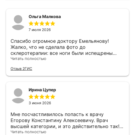
Ольга Малкова
7 июля 2026
Спасибо огромное доктору Емельянову!
Жалко, что не сделала фото до
склеротерапии: все ноги были испещрены
звёздочками. Пришлось сделать 5 процедур
Читать полностью
осенью и зимой. Специально подождала до
Отзыв 2ГИС
лета, чтобы писать отзыв по результату.
Знакомая, как увидела на пляже, спросила,
кто мне так хорошо ножки сделал. Работа
доктора выше всяких похвал!
Ирина Цупер
3 июня 2026
Мне посчастливилось попасть к врачу
Егорову Константину Алексеевичу. Врач
высшей категории, и это действительно так!
Все чётко и ясно разъяснил про мой варикоз,
Читать полностью