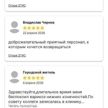
назначил лечение. Всем рекомендую данного
Отзыв 2ГИС
врача!
Владислав Чернов
22 апреля 2026
доброжелательный приятный персонал, к
которым хочется возвращаться
Отзыв 2ГИС
Клиника «Ангиоцентр»
(ранее «Вен-Арт»)
читать отзывы
Городской житель
6 апреля 2026
Здравствуйте,длительное время меня
беспокоил варикоз нижних конечностей.По
совету коллеги записалась в клинику
Ангиоцентр.Попала на прием к Новикову
Читать полностью
Все материалы защищены авторским