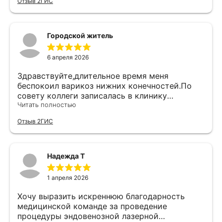
Отзыв 2ГИС
Городской житель
6 апреля 2026
Здравствуйте,длительное время меня
беспокоил варикоз нижних конечностей.По
совету коллеги записалась в клинику
Ангиоцентр.Попала на прием к Новикову
Читать полностью
Виктору Валерьевичу и не пожалела!С
Отзыв 2ГИС
первого приёма Виктор Валерьевич провел
обследование, подробно объяснил и назначил
лечение (операцию и склеротерапию).
Ответил на все мои вопросы. Изначально
Надежда Т
было много страхов,но Виктор Валерьевич
сочетает в себе максимально комфортный
1 апреля 2026
подход и профессионализм объясняя всё
доступным языком.Сомнений не осталось и я
Хочу выразить искреннюю благодарность
решилась доверить свое здоровье
медицинской команде за проведение
доктору.Была назначена дата
процедуры эндовенозной лазерной