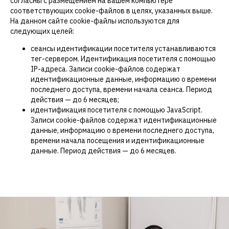
согласны с размещением на вашем компьютере
соответствующих cookie-файлов в целях, указанных выше.
На данном сайте cookie-файлы используются для
следующих целей:
сеансы идентификации посетителя устанавливаются
тег-сервером. Идентификация посетителя с помощью
IP-адреса. Записи cookie-файлов содержат
идентификационные данные, информацию о времени
последнего доступа, времени начала сеанса. Период
действия — до 6 месяцев;
Консультация
идентификация посетителя с помощью JavaScript.
Записи cookie-файлов содержат идентификационные
сосудистого хирурга
данные, информацию о времени последнего доступа,
времени начала посещения и идентификационные
данные. Период действия — до 6 месяцев.
+ УЗИ вен нижних конечностей
2 000 ₽
ЗАПИСАТЬСЯ НА ПРИЁМ