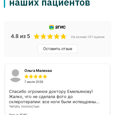
4.8 из 5
На основе 137 оценок
Оставить отзыв
Ольга Малкова
7 июля 2026
Спасибо огромное доктору Емельянову!
Жалко, что не сделала фото до
склеротерапии: все ноги были испещрены
звёздочками. Пришлось сделать 5 процедур
Читать полностью
осенью и зимой. Специально подождала до
Отзыв 2ГИС