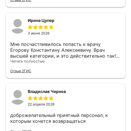
лета, чтобы писать отзыв по результату.
Знакомая, как увидела на пляже, спросила,
кто мне так хорошо ножки сделал. Работа
Рейтинг клиники на
доктора выше всяких похвал!
Ирина Цупер
ПроДокторов
3 июня 2026
Мне посчастливилось попасть к врачу
Егорову Константину Алексеевичу. Врач
высшей категории, и это действительно так!
Все чётко и ясно разъяснил про мой варикоз,
Читать полностью
назначил лечение. Всем рекомендую данного
Отзыв 2ГИС
врача!
Владислав Чернов
22 апреля 2026
доброжелательный приятный персонал, к
которым хочется возвращаться