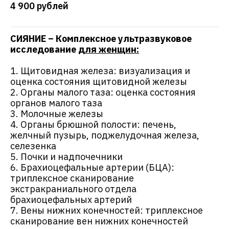
4 900 рублей
СИЯНИЕ – Комплексное ультразвуковое
исследование
для женщин:
1. Щитовидная железа: визуализация и
оценка состояния щитовидной железы
2. Органы малого таза: оценка состояния
органов малого таза
3. Молочные железы
4. Органы брюшной полости: печень,
Консультация
желчный пузырь, поджелудочная железа,
селезенка
сосудистого хирурга
5. Почки и надпочечники
6. Брахиоцефальные артерии (БЦА):
триплексное сканирование
+ УЗИ вен нижних конечностей
экстракраниального отдела
брахиоцефальных артерий
7. Вены нижних конечностей: триплексное
сканирование вен нижних конечностей
2 000 ₽
ЗАПИСАТЬСЯ НА ПРИЁМ