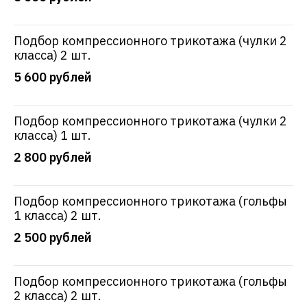
Подбор компрессионного трикотажа (чулки 2
Профессиональная консультация
класса) 2 шт.
сосудистого хирурга с УЗИ вен
5 600 рублей
нижних конечностей – 2 000 ₽
Запишитесь и получите комплексные рекомендации
Подбор компрессионного трикотажа (чулки 2
класса) 1 шт.
2 800 рублей
Подбор компрессионного трикотажа (гольфы
1 класса) 2 шт.
2 500 рублей
Подбор компрессионного трикотажа (гольфы
2 класса) 2 шт.
Я подтверждаю, что ознакомлен(а) и соглашаюсь с
политикой в отношении