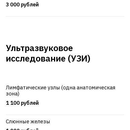
3 000 рублей
обработки персональных данных ООО «ВЕН-АРТ»
, а также даю свое
согласие на
обработку и использование моих персональных данных
и соглашаюсь
получать
рекламную рассылку
Записаться
Ультразвуковое
исследование (УЗИ)
Лимфатические узлы (одна анатомическая
зона)
1 100 рублей
Слюнные железы