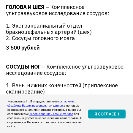
ГОЛОВА И ШЕЯ
– Комплексное
ультразвуковое исследование сосудов:
1. Экстракраниальный отдел
брахиоцефальных артерий (шея)
Рейтинг клиники на
2. Сосуды головного мозга
3 500 рублей
ПроДокторов
СОСУДЫ НОГ
– Комплексное ультразвуковое
исследование сосудов:
1. Вены нижних конечностей (триплексное
сканирование)
2. Артерии нижних конечностей (триплексное
Используя сайт, Вы предоставляете
согласие на
сканирование)
обработку Ваших персональных данных
с помощью
сервиса веб-аналитики Яндекс Метрика, а также Вы
3 500 рублей
Я СОГЛАСЕН
соглашаетесь с
использованием cookie-файлов
для
обеспечения удобства использования нашего сайта. В
случае отказа Вы можете прекратить использование
сайта.
Распечатанная фотография