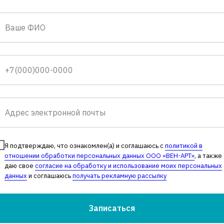
 наших пациентов
к
Ирина Цупер
Я подтверждаю, что ознакомлен(а) и соглашаюсь с
политикой в
отношении обработки персональных данных ООО «ВЕН-АРТ»
, а также
3 июня 2026
даю свое
согласие на обработку и использование моих персональных
данных
и соглашаюсь
получать рекламную рассылку
Мне посчастливилось попасть к врачу
Егорову Константину Алексеевичу. Врач
высшей категории, и это действительно
Записаться
так! Все чётко и ясно разъяснил про мой
Читать полностью
варикоз, назначил лечение. Всем