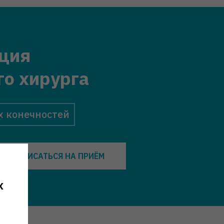
ция
го хирурга
х конечностей
ЗАПИСАТЬСЯ НА ПРИЁМ
х