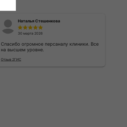
Наталья Стешенкова
30 марта 2026
Спасибо огромное персаналу клиники. Все
на высшем уровне.
Отзыв 2ГИС