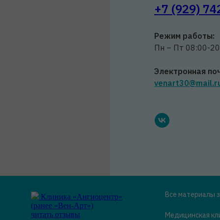
+7 (929) 74
Режим работы:
Пн – Пт 08:00-20
Электронная поч
venart30@mail.r
Все материалы 
Клиника «Ангиоцентр»
(ранее «Вен-Арт»)
читать отзывы
Медицинская кли