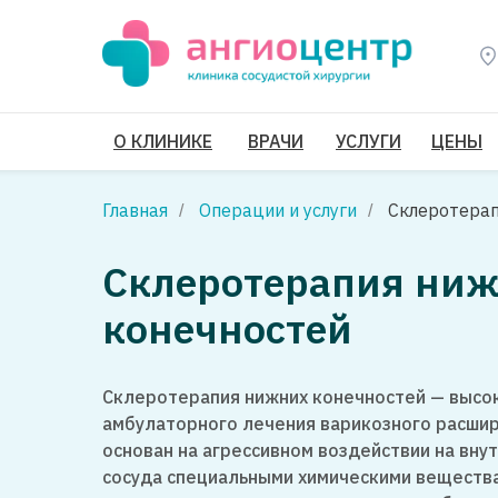
О КЛИНИКЕ
ВРАЧИ
УСЛУГИ
ЦЕНЫ
Главная
Операции и услуги
Склеротера
/
/
Склеротерапия ни
конечностей
Склеротерапия нижних конечностей — выс
амбулаторного лечения варикозного расшир
основан на агрессивном воздействии на вн
сосуда специальными химическими веществ