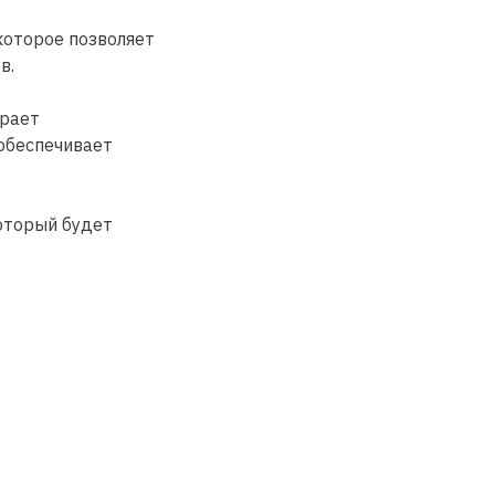
которое позволяет
в.
ирает
 обеспечивает
х
оторый будет