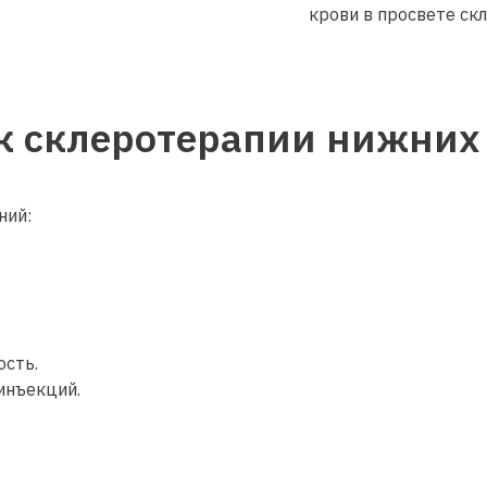
крови в просвете ск
к склеротерапии нижних
ний:
ость.
инъекций.