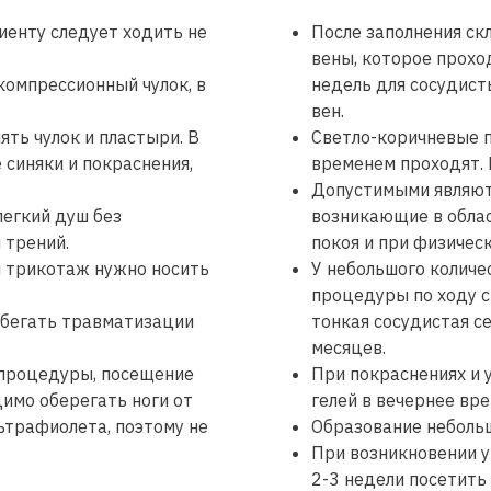
иенту следует ходить не
После заполнения с
вены, которое прохо
компрессионный чулок, в
недель для сосудист
вен.
ть чулок и пластыри. В
Светло-коричневые п
Я подтверждаю, что ознакомлен(а) и соглашаюсь с
политикой в
 синяки и покраснения,
временем проходят. 
отношении обработки персональных данных ООО «ВЕН-АРТ»
, а также
даю свое
согласие на обработку и использование моих персональных
Допустимыми являют
данных
и соглашаюсь
получать рекламную рассылку
егкий душ без
возникающие в облас
 трений.
покоя и при физическ
 трикотаж нужно носить
У небольшого количе
Записаться
процедуры по ходу 
збегать травматизации
тонкая сосудистая се
месяцев.
 процедуры, посещение
При покраснениях и 
димо оберегать ноги от
гелей в вечернее вр
ьтрафиолета, поэтому не
Образование небольш
При возникновении у
2-3 недели посетить