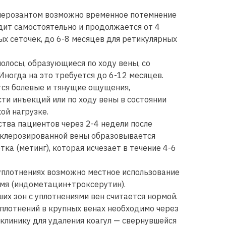
клерозантом возможно временное потемнение
дит самостоятельно и продолжается от 4
ых сеточек, до 6-8 месяцев для ретикулярных
олосы, образующиеся по ходу вены, со
Иногда на это требуется до 6-12 месяцев.
ся болевые и тянущие ощущения,
ти инъекций или по ходу вены в состоянии
ой нагрузке.
ства пациентов через 2-4 недели после
склерозированной вены образовывается
тка (метинг), которая исчезает в течение 4-6
уплотнениях возможно местное использование
емя (индометацин+троксерутин).
их зон с уплотнениями вен считается нормой.
плотнений в крупных венах необходимо через
 клинику для удаления коагул — свернувшейся