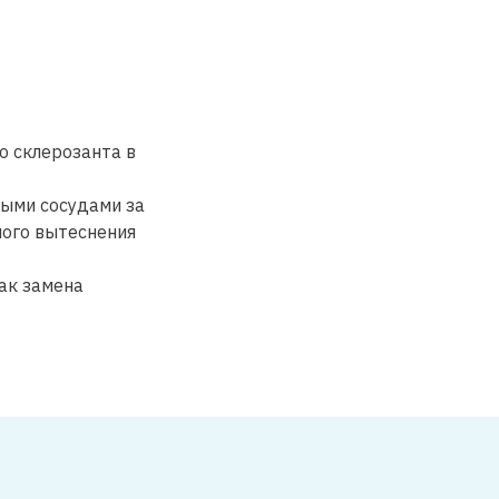
о склерозанта в
ными сосудами за
ного вытеснения
ак замена