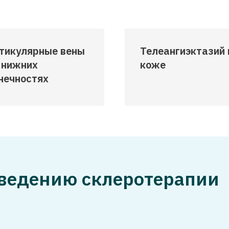
тикулярные вены
Телеангиэктазий 
 нижних
коже
нечностях
оведению склеротерапии