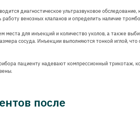
водится диагностическое ультразвуковое обследование, 
 работу венозных клапанов и определить наличие тромбо
ем места для инъекций и количество уколов, а также выб
змера сосуда. Инъекции выполняются тонкой иглой, что
Профессиональная консультация
сосудистого хирурга с УЗИ вен нижни
рибора пациенту надевают компрессионный трикотаж, к
вены.
конечностей – 2 000 ₽
Запишитесь и получите комплексные рекомендации
ентов после
+7